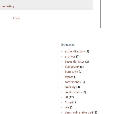
s
,
pentesting
Inicio
Etiquetas
active directory
(2)
archivos
(7)
bases de datos
(2)
bug bounty
(3)
burp suite
(2)
bypass
(1)
contraseñas
(6)
cracking
(3)
credenciales
(7)
ctf
(12)
Cupp
(1)
cve
(3)
damn vulnerable defi
(2)