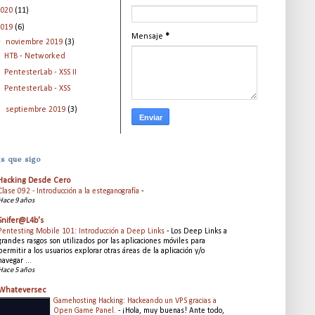
2020
(11)
2019
(6)
Mensaje
*
▼
noviembre 2019
(3)
HTB - Networked
PentesterLab - XSS II
PentesterLab - XSS
►
septiembre 2019
(3)
s que sigo
Hacking Desde Cero
Clase 092 - Introducción a la esteganografía
-
Hace 9 años
Snifer@L4b's
Pentesting Mobile 101: Introducción a Deep Links
-
Los Deep Links a
grandes rasgos son utilizados por las aplicaciones móviles para
permitir a los usuarios explorar otras áreas de la aplicación y/o
navegar ...
Hace 5 años
Whateversec
Gamehosting Hacking: Hackeando un VPS gracias a
Open Game Panel.
-
¡Hola, muy buenas! Ante todo,