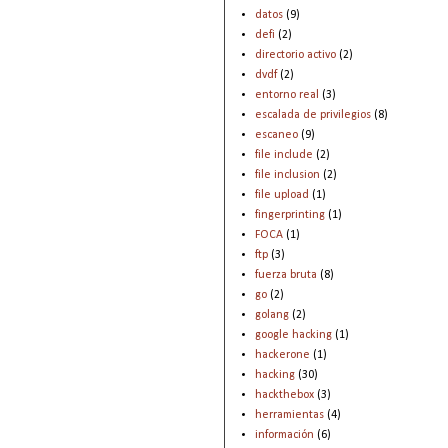
datos
(9)
defi
(2)
directorio activo
(2)
dvdf
(2)
entorno real
(3)
escalada de privilegios
(8)
escaneo
(9)
file include
(2)
file inclusion
(2)
file upload
(1)
fingerprinting
(1)
FOCA
(1)
ftp
(3)
fuerza bruta
(8)
go
(2)
golang
(2)
google hacking
(1)
hackerone
(1)
hacking
(30)
hackthebox
(3)
herramientas
(4)
información
(6)