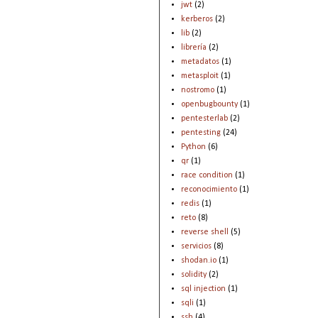
jwt
(2)
kerberos
(2)
lib
(2)
librería
(2)
metadatos
(1)
metasploit
(1)
nostromo
(1)
openbugbounty
(1)
pentesterlab
(2)
pentesting
(24)
Python
(6)
qr
(1)
race condition
(1)
reconocimiento
(1)
redis
(1)
reto
(8)
reverse shell
(5)
servicios
(8)
shodan.io
(1)
solidity
(2)
sql injection
(1)
sqli
(1)
ssh
(4)